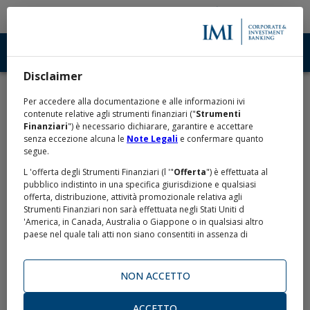
Disclaimer
Home
Conoscere
Eventi
/
/
Per accedere alla documentazione e alle informazioni ivi
Eventi
contenute relative agli strumenti finanziari ("
Strumenti
Finanziari
") è necessario dichiarare, garantire e accettare
senza eccezione alcuna le
Note Legali
e confermare quanto
segue.
L 'offerta degli Strumenti Finanziari (l '"
Offerta
") è effettuata al
Milano, 15 aprile 2025
pubblico indistinto in una specifica giurisdizione e qualsiasi
offerta, distribuzione, attività promozionale relativa agli
Salone dei Pagamenti
Strumenti Finanziari non sarà effettuata negli Stati Uniti d
'America, in Canada, Australia o Giappone o in qualsiasi altro
paese nel quale tali atti non siano consentiti in assenza di
specifiche esenzioni o di autorizzazioni da parte delle
Anche quest’anno la Divisione
IMI Corporate…
competenti autorità (gli "
Altri Paesi
").
NON ACCETTO
L 'Offerta non viene effettuata negli Stati Uniti d 'America o nei
confronti di alcun cittadino statunitense o soggetto residente
negli Stati Uniti d 'America o soggetto passivo di imposta negli
ACCETTO